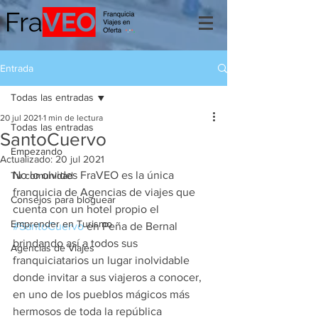
Entrada
Todas las entradas
20 jul 2021
1 min de lectura
Todas las entradas
SantoCuervo
Empezando
Actualizado:
20 jul 2021
No lo olvides FraVEO es la única 
Tu comunidad
franquicia de Agencias de viajes que 
Consejos para bloguear
cuenta con un hotel propio el 
Emprender en Turismo
#SantoCuervo
 en Peña de Bernal 
brindando así a todos sus 
Agencias de Viajes
franquiciatarios un lugar inolvidable 
donde invitar a sus viajeros a conocer, 
en uno de los pueblos mágicos más 
hermosos de toda la república 