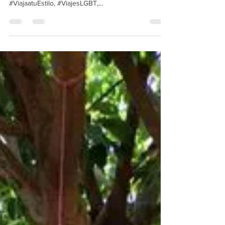
#Santo Cuervo
Reunión de trabajo de la familia #FraVEO en
nuestro hotel boutique #SantoCuervo, las agencias
#ViajaatuEstilo, #ViajesLGBT,...