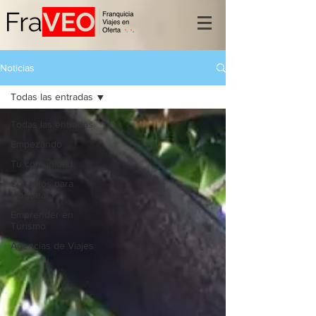
Noticias
Todas las entradas
Todas las entradas
Empezando
Tu comunidad
Consejos para
bloguear
Emprender en
Turismo
Agencias de Viajes