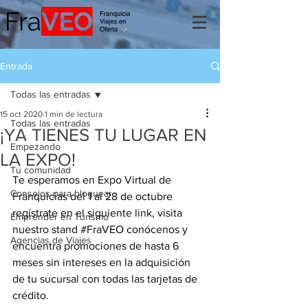
Entrada
Todas las entradas
15 oct 2020
1 min de lectura
Todas las entradas
¡YA TIENES TU LUGAR EN
Empezando
LA EXPO!
Tu comunidad
Te esperamos en Expo Virtual de 
Consejos para bloguear
Franquicias del 1 al 28 de octubre 
regístrate en el siguiente link, visita 
Emprender en Turismo
nuestro stand 
#FraVEO
 conócenos y 
Agencias de Viajes
encuentra promociones de hasta 6 
meses sin intereses en la adquisición 
de tu sucursal con todas las tarjetas de 
crédito.