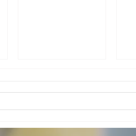
Agencia viajes online en
Tour
Colombia: reserva seguro, fácil
para 
y al mejor precio
viaje