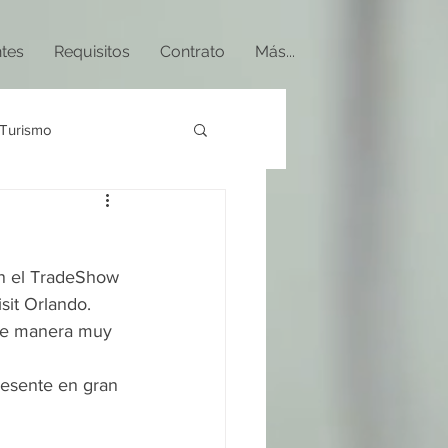
ntes
Requisitos
Contrato
Más...
Turismo
án el TradeShow 
sit Orlando.
 de manera muy 
resente en gran 