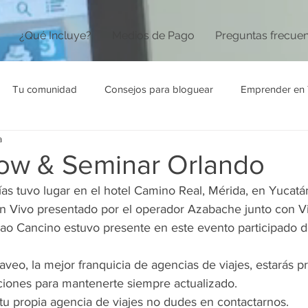
¿Qué Incluye?
Medios de Pago
Preguntas frecue
Tu comunidad
Consejos para bloguear
Emprender en 
a
ow & Seminar Orlando
as tuvo lugar en el hotel Camino Real, Mérida, en Yucat
 Vivo presentado por el operador Azabache junto con Vi
lao Cancino estuvo presente en este evento participado
veo, la mejor franquicia de agencias de viajes, estarás p
ciones para mantenerte siempre actualizado.
 tu propia agencia de viajes no dudes en contactarnos.