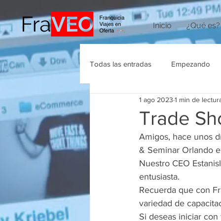
Inicio
¿Qué es?
Todas las entradas
Empezando
1 ago 2023
1 min de lectur
Agencias de Viajes
Trade Sh
Amigos, hace unos dí
& Seminar Orlando en
Nuestro CEO Estanis
entusiasta.
Recuerda que con Fra
variedad de capacita
Si deseas iniciar con