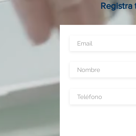
local físico
Registra