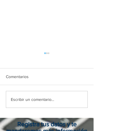
Comentarios
Agencia viajes online en
Tour operador C
Escribir un comentario...
Colombia: reserva seguro,
guía para elegir 
fácil y al mejor precio
aliado de viaje
Registra tus datos y te
mandaremos más información