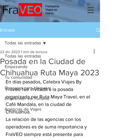
Entrada
Todas las entradas
22 dic 2023
1 min de lectura
Todas las entradas
Posada en la Ciudad de
Empezando
Chihuahua Ruta Maya 2023
Tu comunidad
En días pasados, Celebra Viajes By 
Consejos para bloguear
Fraveo fue invitada a la posada 
organizada por Ruta Maya Travel, en el 
Emprender en Turismo
Café Mandala, en la ciudad de 
Agencias de Viajes
Chihuahua.
La relación de las agencias con los 
operadores es de suma importancia y 
FraVEO siempre está presente para 