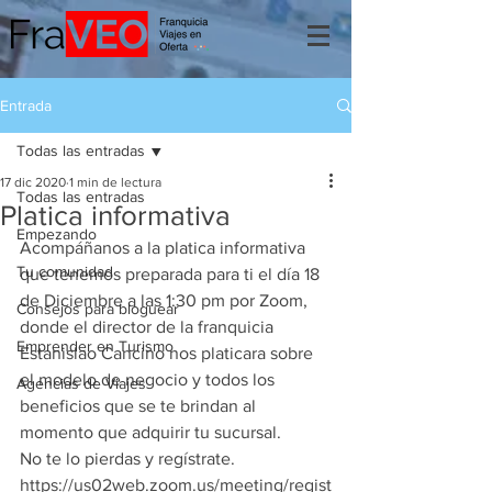
Entrada
Todas las entradas
17 dic 2020
1 min de lectura
Todas las entradas
Platica informativa
Empezando
Acompáñanos a la platica informativa 
Tu comunidad
que tenemos preparada para ti el día 18 
de Diciembre a las 1:30 pm por Zoom, 
Consejos para bloguear
donde el director de la franquicia 
Emprender en Turismo
Estanislao Cancino nos platicara sobre 
el modelo de negocio y todos los 
Agencias de Viajes
beneficios que se te brindan al 
momento que adquirir tu sucursal.   
No te lo pierdas y regístrate.  
https://us02web.zoom.us/meeting/regist