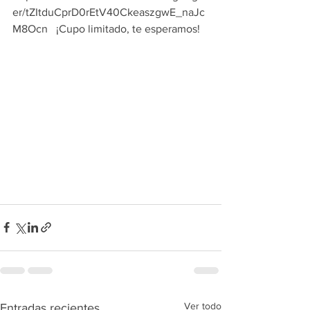
er/tZItduCprD0rEtV40CkeaszgwE_naJc
M8Ocn   ¡Cupo limitado, te esperamos!
Ver todo
Entradas recientes