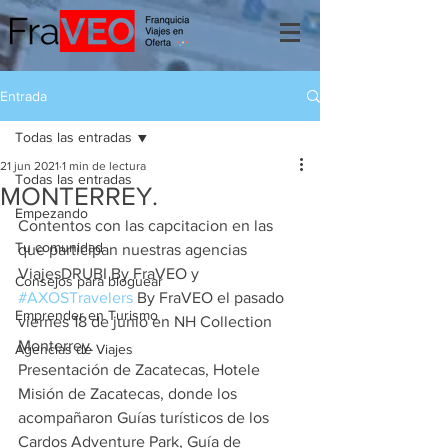
Entrada
Todas las entradas
21 jun 2021
1 min de lectura
Todas las entradas
MONTERREY.
Empezando
Contentos con las capcitacion en las 
Tu comunidad
que participan nuestras agencias 
ViajesDRUBI By FraVEO y 
Consejos para bloguear
#AXOSTravelers
 By FraVEO el pasado 
Emprender en Turismo
viernes 18 de junio en NH Collection 
Monterrey.
Agencias de Viajes
Presentación de Zacatecas, Hotele 
Misión de Zacatecas, donde los 
acompañaron Guías turísticos de los 
Cardos Adventure Park, Guía de 