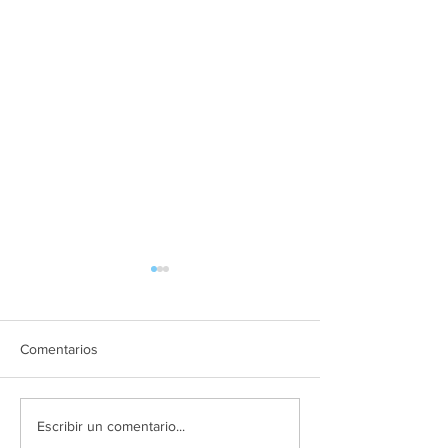
Comentarios
Agencia viajes online en
Tour operador C
Escribir un comentario...