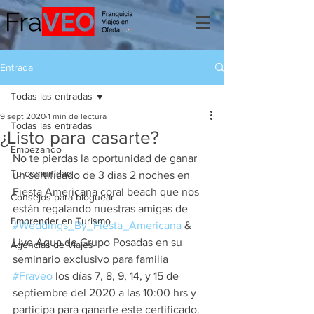
Entrada
Todas las entradas
9 sept 2020
1 min de lectura
Todas las entradas
¿Listo para casarte?
Empezando
No te pierdas la oportunidad de ganar 
Tu comunidad
un certificado de 3 dias 2 noches en 
Fiesta Americana coral beach que nos 
Consejos para bloguear
están regalando nuestras amigas de 
Emprender en Turismo
#Weddings_By_Fiesta_Americana
 & 
Live Aqua de Grupo Posadas en su 
Agencias de Viajes
seminario exclusivo para familia 
#Fraveo
 los días 7, 8, 9, 14, y 15 de 
septiembre del 2020 a las 10:00 hrs y 
participa para ganarte este certificado.