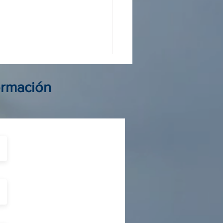
 operador Colombia: guía
elegir al mejor aliado de
ormación