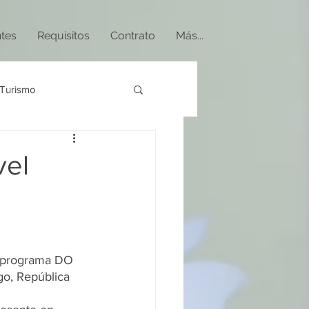
ntes
Requisitos
Contrato
Más...
Turismo
vel
l programa DO 
o, República 