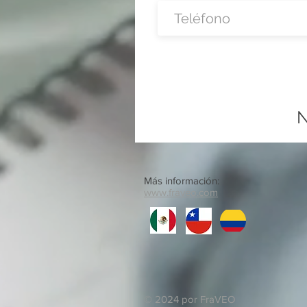
N
Más información:
www.fraveo.com
© 2024 por FraVEO