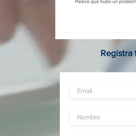
Parece que hubo un problema 
Franquicias digitales en
Colombia: guía completa para
invertir, operar y crecer sin
local físico
Registra