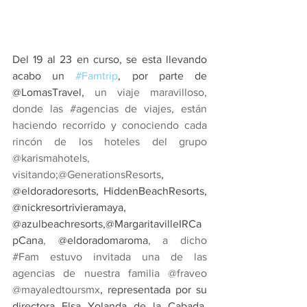
Del 19 al 23 en curso, se esta llevando 
acabo un 
#Famtrip
, por parte de 
@LomasTravel, 
un viaje maravilloso, 
donde las 
#agencias
 de viajes, están 
haciendo recorrido y conociendo cada 
rincón de los hoteles del grupo 
@karismahotels, 
visitando;@GenerationsResorts
, 
@eldoradoresorts, HiddenBeachResorts, 
@nickresortrivieramaya, 
@azulbeachresorts,@MargaritavilleIRCa
pCana
, 
@eldoradomaroma
, a dicho 
#Fam
 estuvo invitada una de las 
agencias de nuestra familia @fraveo 
@mayaledtoursmx
, representada por su 
directora Elsa Yolanda de la Cabada, 