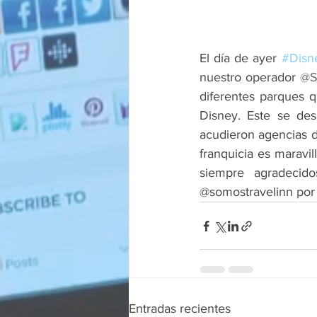
El día de ayer 
#Disne
nuestro operador 
@S
diferentes parques q
Disney. Este se des
acudieron agencias 
franquicia es maravil
siempre agradecid
@somostravelinn por
Entradas recientes