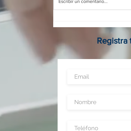
Escribir un comentario...
Franquicias digitales en
Colombia: guía completa para
invertir, operar y crecer sin
local físico
Registra