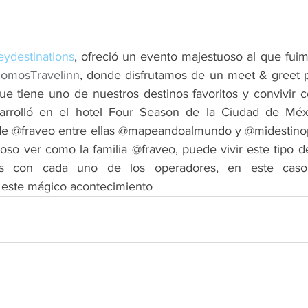
ydestinations
, ofreció un evento majestuoso al que fuimo
omosTravelinn
, donde disfrutamos de un meet & greet p
ue tiene uno de nuestros destinos favoritos y convivir c
arrolló en el hotel Four Season de la Ciudad de Méx
de @fraveo entre ellas @mapeandoalmundo y @midestinope
loso ver como la familia @fraveo, puede vivir este tipo d
os con cada uno de los operadores, en este cas
 este mágico acontecimiento