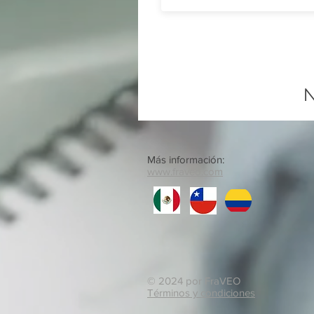
N
Más información:
www.fraveo.com
© 2024 por FraVEO
Términos y condiciones