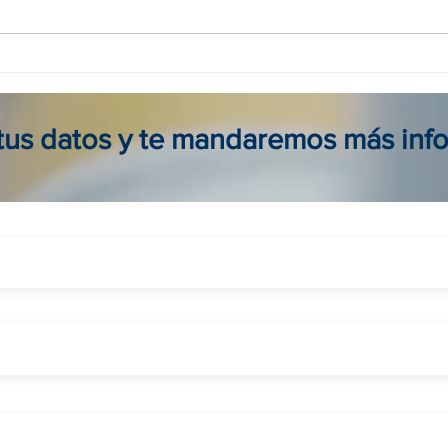
Agencia viajes online en
Tour
Colombia: reserva seguro, fácil
para 
y al mejor precio
viaje
 tus datos y te mandaremos más inf