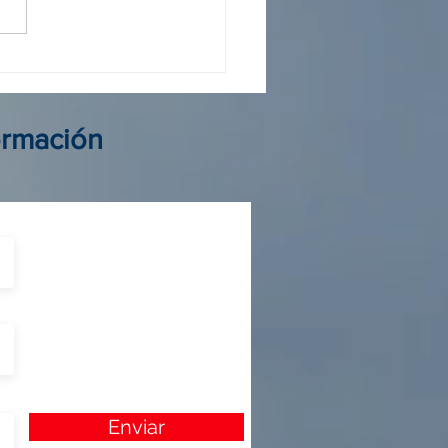
 operador Colombia: guía
elegir al mejor aliado de
ormación
Enviar