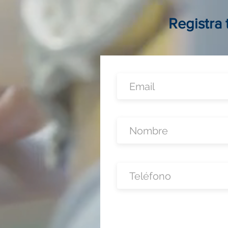
invertir, operar y crecer sin
local físico
Registra