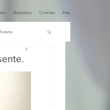
ntes
Requisitos
Contrato
Más...
Turismo
sente.