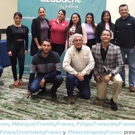
aveo
, 
#ManguitoTravelbyFraveo
, 
#ViajesTravesíabyFraveo
#ViajayDiviértetebyFraveo
 y 
#NaturaViajesbyFraveo
 pres