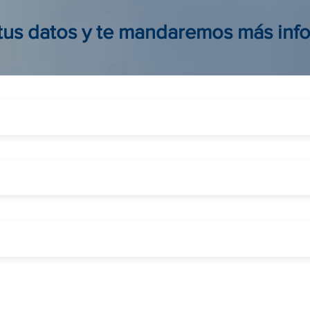
y al mejor precio
viaje
 tus datos y te mandaremos más inf