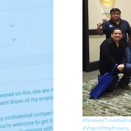
#GoawayTravelbyFr
#Viajes911byFraveo
, 