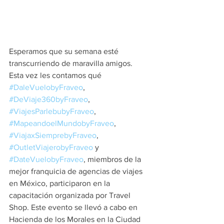
Esperamos que su semana esté 
transcurriendo de maravilla amigos.
Esta vez les contamos qué 
#DaleVuelobyFraveo
, 
#DeViaje360byFraveo
, 
#ViajesParlebubyFraveo
, 
#MapeandoelMundobyFraveo
, 
#ViajaxSiemprebyFraveo
, 
#OutletViajerobyFraveo
 y 
#DateVuelobyFraveo
, miembros de la 
mejor franquicia de agencias de viajes 
en México, participaron en la 
capacitación organizada por Travel 
Shop. Este evento se llevó a cabo en 
Hacienda de los Morales en la Ciudad 