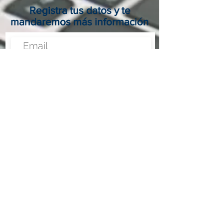
Registra tus datos y te
mandaremos más información
Enviar
Nunca fue tan fácil montar un negocio
Más información:
www.fraveo.com