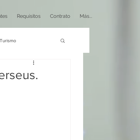
ntes
Requisitos
Contrato
Más...
Turismo
erseus.