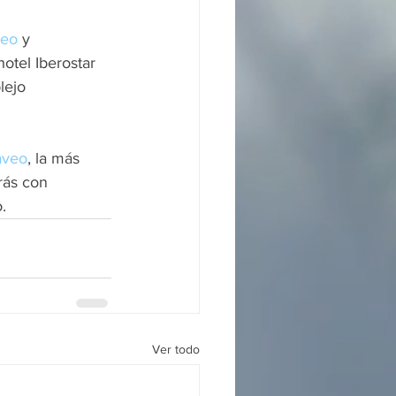
veo
 y 
otel Iberostar 
lejo 
aveo
, la más 
rás con 
.
Ver todo