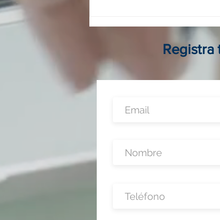
Franquicias digitales en
Colombia: guía completa para
invertir, operar y crecer sin
local físico
Registra