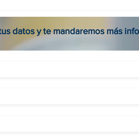
Agencia viajes online en
Tour
Colombia: reserva seguro, fácil
para 
y al mejor precio
viaje
 tus datos y te mandaremos más inf