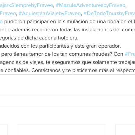
ajarxSiemprebyFraveo
, 
#MazuleAdventuresbyFraveo
, 
yFraveo
, 
#AquíestátuViajebyFraveo
, 
#DeTodoToursbyFra
o
 pudieron participar en la simulación de una boda en el h
onde además recorrieron todas las instalaciones del comp
egorías de dicha cadena hotelera.
decidos con los participantes y este gran operador.
pero tienes temor de los tan comunes fraudes? Con 
#Fr
 agencias de viajes, te aseguramos que solamente trabaja
e confiables. Contáctanos y te platicamos más al respecto