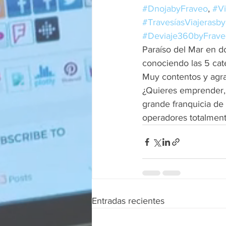
#DnojabyFraveo
, 
#Vi
#TravesíasViajerasb
#Deviaje360byFrave
Paraíso del Mar en d
conociendo las 5 cat
Muy contentos y agra
¿Quieres emprender, 
grande franquicia de
operadores totalment
Entradas recientes