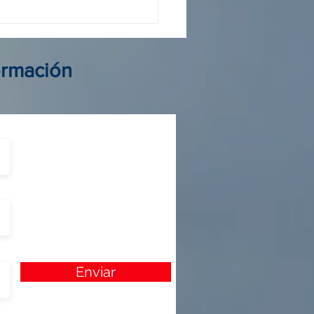
 operador Colombia: guía
elegir al mejor aliado de
ormación
Enviar