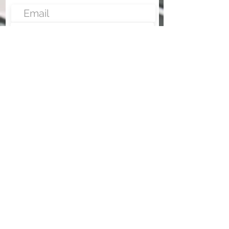
Enviar
Nunca fue tan fácil montar un negocio
Más información:
www.fraveo.com