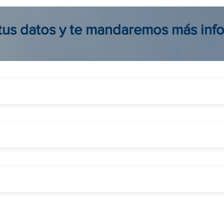
Colombia: reserva seguro, fácil
para 
y al mejor precio
viaje
 tus datos y te mandaremos más inf