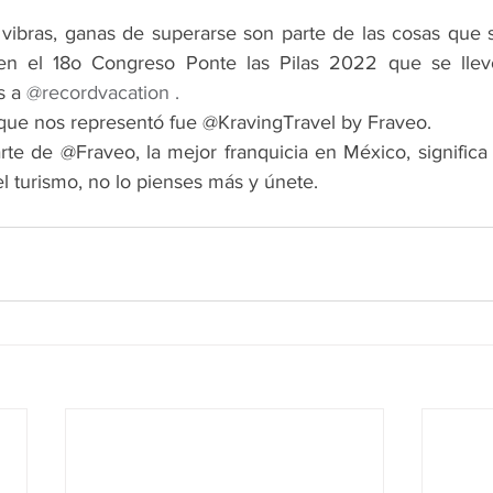
vibras, ganas de superarse son parte de las cosas que se
en el 18o Congreso Ponte las Pilas 2022 que se llev
s a 
@recordvacation .
que nos representó fue @KravingTravel by Fraveo.
te de @Fraveo, la mejor franquicia en México, significa s
l turismo, no lo pienses más y únete.