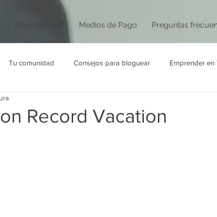
¿Qué Incluye?
Medios de Pago
Preguntas frecue
Tu comunidad
Consejos para bloguear
Emprender en 
ura
on Record Vacation