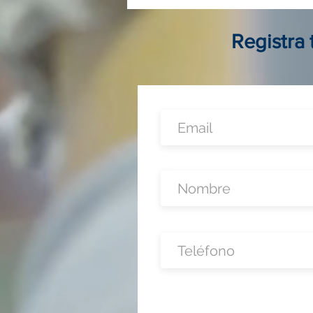
Colombia: guía completa para
invertir, operar y crecer sin
local físico
Registra