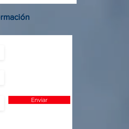
elegir al mejor aliado de
ormación
Enviar