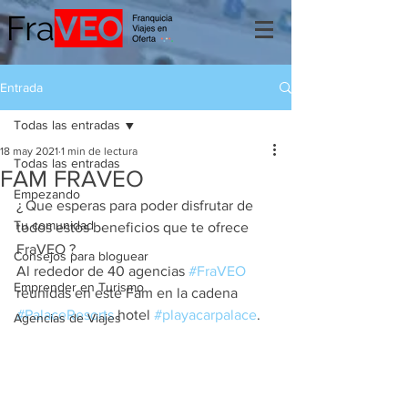
Entrada
Todas las entradas
18 may 2021
1 min de lectura
Todas las entradas
FAM FRAVEO
Empezando
¿ Que esperas para poder disfrutar de 
Tu comunidad
todos estos beneficios que te ofrece 
FraVEO ?
Consejos para bloguear
Al rededor de 40 agencias 
#FraVEO
Emprender en Turismo
reunidas en este Fam en la cadena 
#PalaceResorts
 hotel 
#playacarpalace
.
Agencias de Viajes