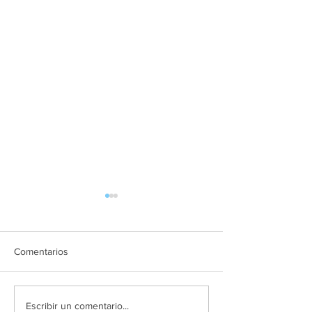
Comentarios
Agencia viajes online en
Tour operador C
Escribir un comentario...