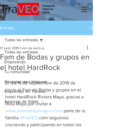
Entrada
Todas las entradas
17 sept 2019
1 min de lectura
Todas las entradas
Fam de Bodas y grupos en
Empezando
el hotel HardRock
Tu comunidad
Consejos para bloguear
El día 16 de septiembre de 2019 da 
inicio el Fam de Bodas y grupos en el 
Emprender en Turismo
hotel HardRock Riviera Maya, gracias a 
Agencias de Viajes
Ruta Maya por invitar a 
www.somostribuviajera.com
 parte de la 
familia 
#FraVEO
.com seguimos 
creciendo y participando en todos los 