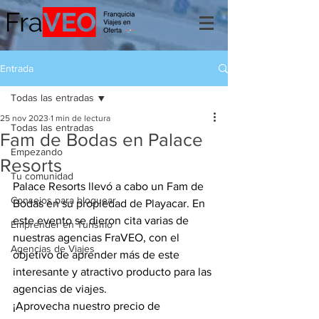
Entrada
Todas las entradas
25 nov 2023
1 min de lectura
Todas las entradas
Fam de Bodas en Palace
Empezando
Resorts
Tu comunidad
Palace Resorts llevó a cabo un Fam de 
Consejos para bloguear
Bodas en su propiedad de Playacar. En 
este evento se dieron cita varias de 
Emprender en Turismo
nuestras agencias FraVEO, con el 
Agencias de Viajes
objetivo de aprender más de este 
interesante y atractivo producto para las 
agencias de viajes.
¡Aprovecha nuestro precio de 