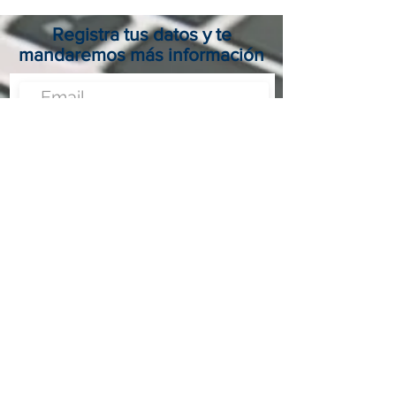
Registra tus datos y te
mandaremos más información
Enviar
Nunca fue tan fácil montar un negocio
Más información:
www.fraveo.com