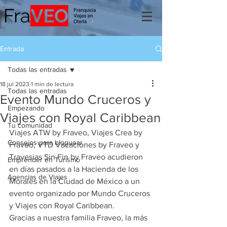
Entrada
Todas las entradas
18 jul 2023
1 min de lectura
Todas las entradas
Evento Mundo Cruceros y
Empezando
Viajes con Royal Caribbean
Tu comunidad
Viajes ATW by Fraveo, Viajes Crea by 
Consejos para bloguear
Fraveo, VTD Vacaciones by Fraveo y 
Travesías Sin Fin by Fraveo acudieron 
Emprender en Turismo
en días pasados a la Hacienda de los 
Agencias de Viajes
Morales en la Ciudad de México a un 
evento organizado por Mundo Cruceros 
y Viajes con Royal Caribbean.
Gracias a nuestra familia Fraveo, la más 