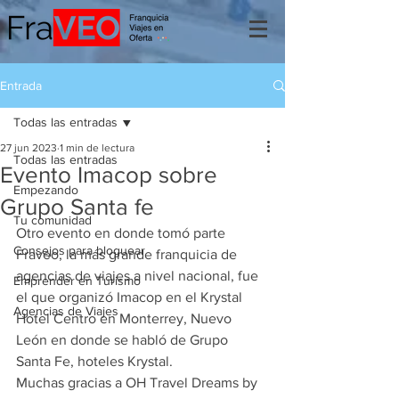
Entrada
Todas las entradas
27 jun 2023
1 min de lectura
Todas las entradas
Evento Imacop sobre
Empezando
Grupo Santa fe
Tu comunidad
Otro evento en donde tomó parte 
Consejos para bloguear
Fraveo, la más grande franquicia de 
agencias de viajes a nivel nacional, fue 
Emprender en Turismo
el que organizó Imacop en el Krystal 
Agencias de Viajes
Hotel Centro en Monterrey, Nuevo 
León en donde se habló de Grupo 
Santa Fe, hoteles Krystal.
Muchas gracias a OH Travel Dreams by 