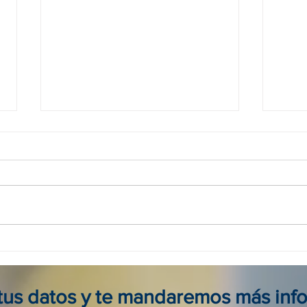
Agencia viajes online en
Tour
Colombia: reserva seguro, fácil
para 
y al mejor precio
viaje
 tus datos y te mandaremos más inf