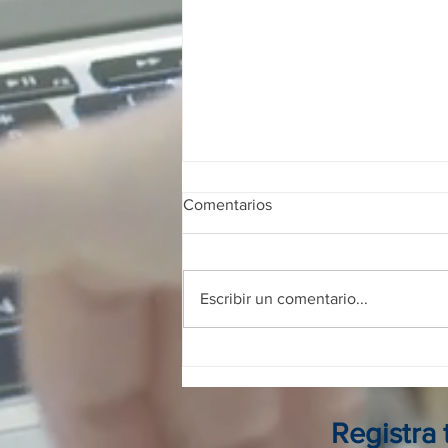
Comentarios
Escribir un comentario...
Franquicias digitales en
Colombia: guía completa para
invertir, operar y crecer sin
local físico
Registra