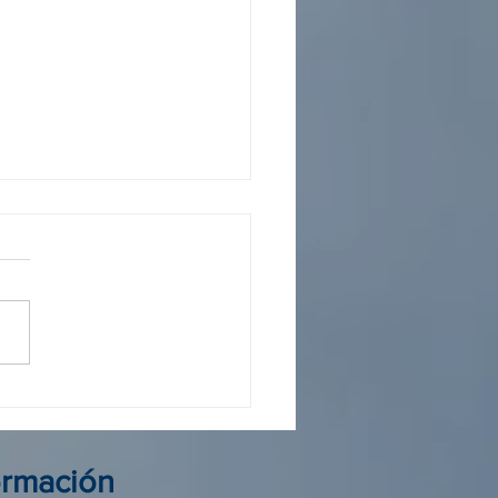
 operador Colombia: guía
elegir al mejor aliado de
ormación