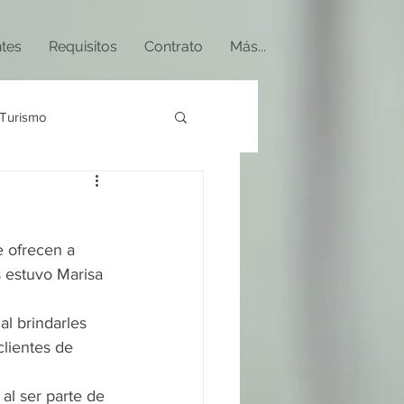
ntes
Requisitos
Contrato
Más...
Turismo
e ofrecen a 
s estuvo Marisa 
l brindarles 
clientes de 
al ser parte de 