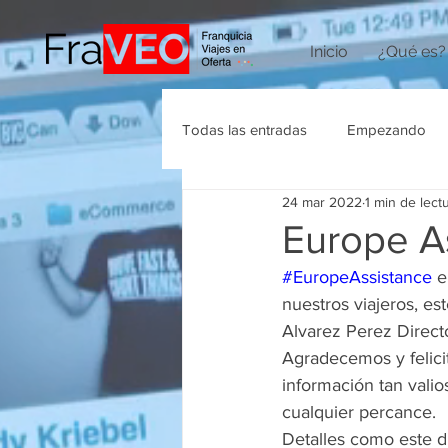
Inicio
¿Qué es?
Todas las entradas
Empezando
24 mar 2022
1 min de lect
Agencias de Viajes
Europe A
#EuropeAssistance
 e
nuestros viajeros, es
Alvarez Perez Direct
Agradecemos y felici
información tan valio
cualquier percance.
Detalles como este di