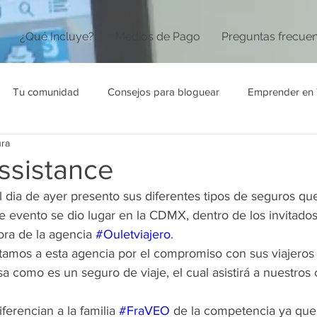
¿Qué Incluye?
Medios de Pago
Preguntas frecue
Tu comunidad
Consejos para bloguear
Emprender en 
ura
ssistance
l dia de ayer presento sus diferentes tipos de seguros qu
te evento se dio lugar en la CDMX, dentro de los invitado
ora de la agencia 
#Ouletviajero
.
tamos a esta agencia por el compromiso con sus viajeros a
sa como es un seguro de viaje, el cual asistirá a nuestros 
ferencian a la familia 
#FraVEO
 de la competencia ya que 