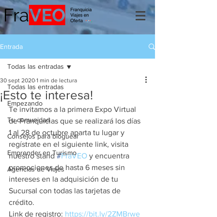
Entrada
Todas las entradas
30 sept 2020
1 min de lectura
Todas las entradas
¡Esto te interesa!
Empezando
Te invitamos a la primera Expo Virtual 
Tu comunidad
de Franquicias que se realizará los días 
1 al 28 de octubre aparta tu lugar y 
Consejos para bloguear
regístrate en el siguiente link, visita 
Emprender en Turismo
nuestro stand 
#
FraVEO
 y encuentra 
promociones de hasta 6 meses sin 
Agencias de Viajes
intereses en la adquisición de tu 
Sucursal con todas las tarjetas de 
crédito.
Link de registro: 
https://bit.ly/2ZMBrwe