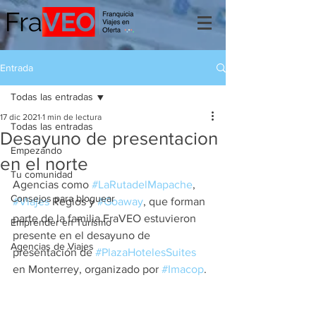
Entrada
Todas las entradas
17 dic 2021
1 min de lectura
Todas las entradas
Desayuno de presentacion
Empezando
en el norte
Tu comunidad
Agencias como 
#LaRutadelMapache
, 
Consejos para bloguear
#Viajes
 Regios y 
#Goaway
, que forman 
parte de la familia FraVEO estuvieron 
Emprender en Turismo
presente en el desayuno de 
Agencias de Viajes
presentación de 
#PlazaHotelesSuites
en Monterrey, organizado por 
#Imacop
.