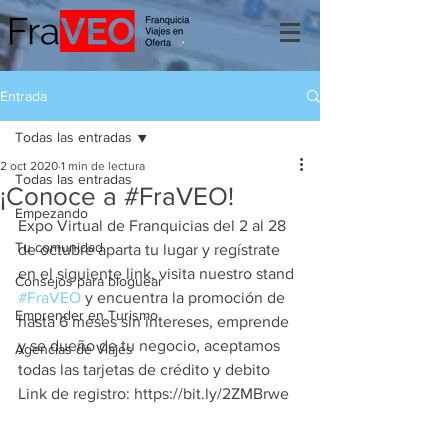
Entrada
Todas las entradas
2 oct 2020
1 min de lectura
Todas las entradas
¡Conoce a #FraVEO!
Empezando
Expo Virtual de Franquicias del 2 al 28 
Tu comunidad
de octubre aparta tu lugar y regístrate 
en el siguiente link, visita nuestro stand 
Consejos para bloguear
#FraVEO
 y encuentra la promoción de 
Emprender en Turismo
hasta 6 meses sin intereses, emprende 
y se dueño de tu negocio, aceptamos 
Agencias de Viajes
todas las tarjetas de crédito y debito 
Link de registro: https://bit.ly/2ZMBrwe