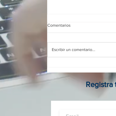
Comentarios
Escribir un comentario...
Franquicias digitales en
Colombia: guía completa para
invertir, operar y crecer sin
local físico
Registra