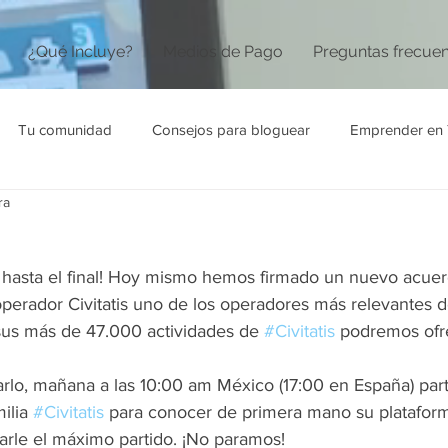
¿Qué Incluye?
Medios de Pago
Preguntas frecue
Tu comunidad
Consejos para bloguear
Emprender en 
ra
hasta el final! Hoy mismo hemos firmado un nuevo acuer
operador Civitatis uno de los operadores más relevantes d
us más de 47.000 actividades de 
#Civitatis
 podremos ofre
rlo, mañana a las 10:00 am México (17:00 en España) par
ilia 
#Civitatis
 para conocer de primera mano su platafor
rle el máximo partido. ¡No paramos!