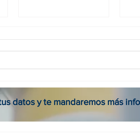
Agencia viajes online en
Tour
Colombia: reserva seguro, fácil
para 
y al mejor precio
viaje
 tus datos y te mandaremos más inf