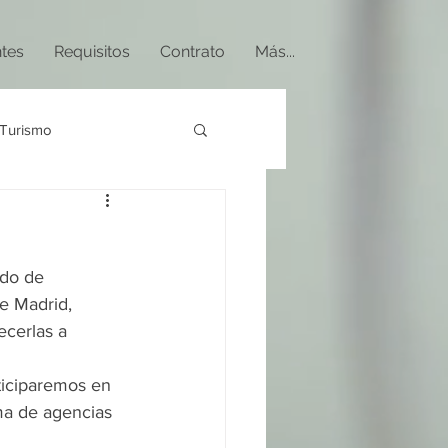
ntes
Requisitos
Contrato
Más...
Turismo
do de 
e Madrid, 
cerlas a 
ticiparemos en 
ma de agencias 