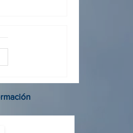
 operador Colombia: guía
elegir al mejor aliado de
ormación