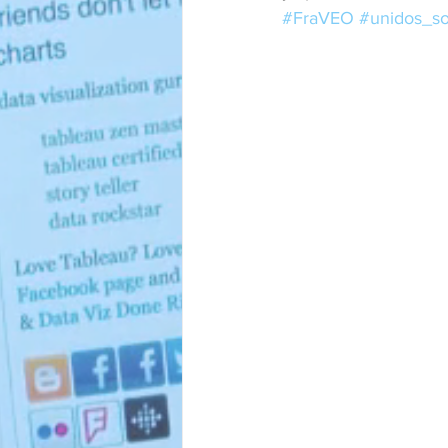
#FraVEO
#unidos_s