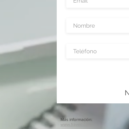
N
Más información:
www.fraveo.com