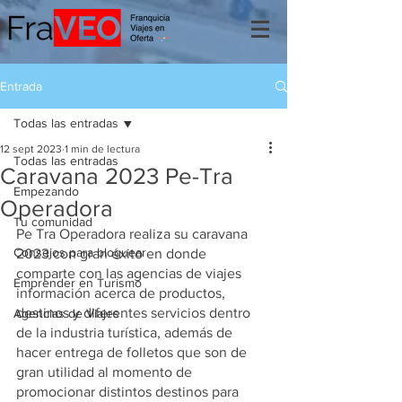
Entrada
Todas las entradas
12 sept 2023
1 min de lectura
Todas las entradas
Caravana 2023 Pe-Tra
Empezando
Operadora
Tu comunidad
Pe Tra Operadora realiza su caravana 
Consejos para bloguear
2023 con gran éxito en donde 
comparte con las agencias de viajes 
Emprender en Turismo
información acerca de productos, 
destinos y diferentes servicios dentro 
Agencias de Viajes
de la industria turística, además de 
hacer entrega de folletos que son de 
gran utilidad al momento de 
promocionar distintos destinos para 