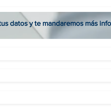
Agencia viajes online en
Tour
Colombia: reserva seguro, fácil
para 
y al mejor precio
viaje
 tus datos y te mandaremos más inf