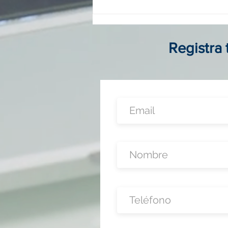
Franquicias digitales en
Colombia: guía completa para
invertir, operar y crecer sin
local físico
Registra