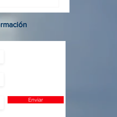
 operador Colombia: guía
elegir al mejor aliado de
ormación
Enviar