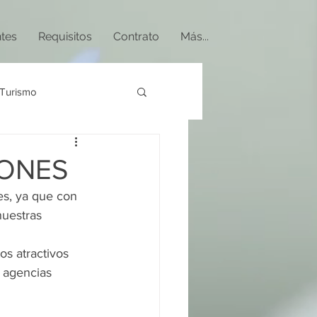
ntes
Requisitos
Contrato
Más...
Turismo
IONES
s, ya que con 
nuestras 
os atractivos 
 agencias 