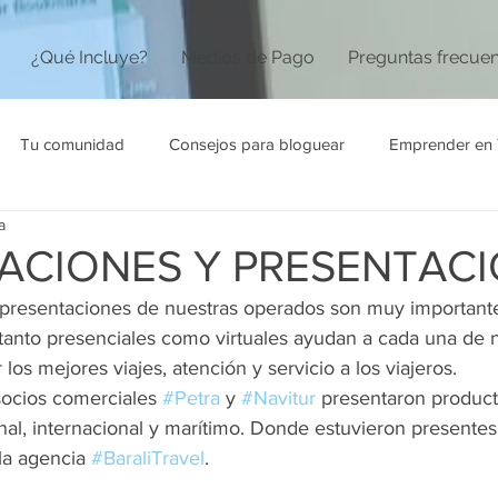
¿Qué Incluye?
Medios de Pago
Preguntas frecue
Tu comunidad
Consejos para bloguear
Emprender en 
a
ACIONES Y PRESENTAC
 presentaciones de nuestras operados son muy importante
 tanto presenciales como virtuales ayudan a cada una de 
los mejores viajes, atención y servicio a los viajeros. 
socios comerciales 
#Petra
 y 
#Navitur
 presentaron product
nal, internacional y marítimo. Donde estuvieron presentes
 la agencia 
#BaraliTravel
.