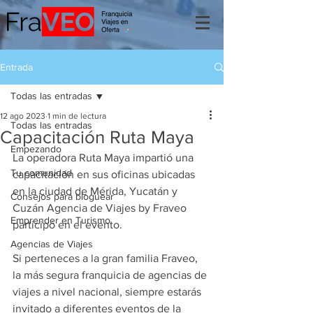
Entrada
Todas las entradas
12 ago 2023
1 min de lectura
Todas las entradas
Capacitación Ruta Maya
Empezando
La operadora Ruta Maya impartió una 
Tu comunidad
capacitación en sus oficinas ubicadas 
en la ciudad de Mérida, Yucatán y 
Consejos para bloguear
Cuzán Agencia de Viajes by Fraveo 
Emprender en Turismo
participó en el evento.
Agencias de Viajes
Si perteneces a la gran familia Fraveo, 
la más segura franquicia de agencias de 
viajes a nivel nacional, siempre estarás 
invitado a diferentes eventos de la 