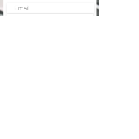
Enviar
Nunca fue tan fácil montar un negocio
Más información:
www.fraveo.com