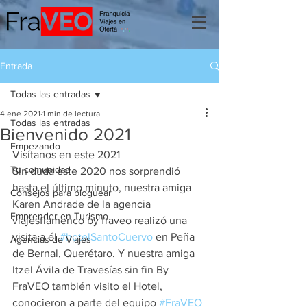
Entrada
Todas las entradas
4 ene 2021
1 min de lectura
Todas las entradas
Bienvenido 2021
Empezando
Visítanos en este 2021 
Tu comunidad
Sin duda este 2020 nos sorprendió 
hasta el último minuto, nuestra amiga 
Consejos para bloguear
Karen Andrade de la agencia 
Emprender en Turismo
viajesflamenco by fraveo realizó una 
visita a él 
#hotelSantoCuervo
 en Peña 
Agencias de Viajes
de Bernal, Querétaro. Y nuestra amiga 
Itzel Ávila de Travesías sin fin By 
FraVEO también visito el Hotel, 
conocieron a parte del equipo 
#FraVEO