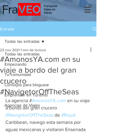
Entrada
Todas las entradas
23 nov 2021
1 min de lectura
Todas las entradas
#AmonosYA.com en su
Empezando
viaje a bordo del gran
Tu comunidad
crucero
Consejos para bloguear
#NavigetorOffTheSeas
Emprender en Turismo
La agencia #
AmonosYA.com
 en su viaje 
Agencias de Viajes
a bordo del gran crucero 
#NavigetorOffTheSeas
 de 
#Royal
Caribbean, navego esta semana por 
aguas mexicanas y visitaron Ensenada 