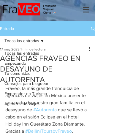
Entrada
Todas las entradas
17 may 2023
1 min de lectura
Todas las entradas
AGENCIAS FRAVEO EN
Empezando
DESAYUNO DE
Tu comunidad
AUTORENTA
Consejos para bloguear
Fraveo, la más grande franquicia de 
Emprender en Turismo
agencias de viajes en México presente 
con parte de nuestra gran familia en el 
Agencias de Viajes
desayuno de 
#Autorenta
 que se llevó a 
cabo en el salón Eclipse en el hotel 
Holiday Inn Querétaro Zona Diamante. 
Gracias a 
#BelliniToursbyFraveo
, 