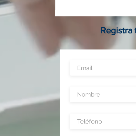
Franquicias digitales en
Colombia: guía completa para
invertir, operar y crecer sin
local físico
Registra