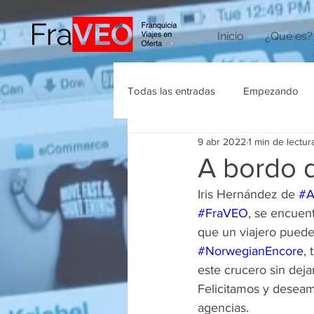
Inicio
¿Qué es?
Todas las entradas
Empezando
9 abr 2022
1 min de lectur
Agencias de Viajes
A bordo 
Iris Hernández de 
#A
#FraVEO
, se encuen
que un viajero puede
#NorwegianEncore
,
este crucero sin deja
Felicitamos y deseamo
agencias.