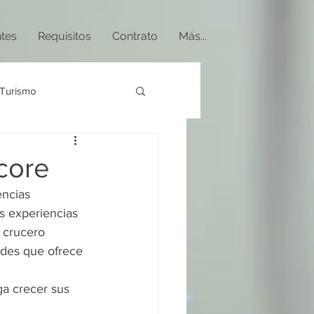
ntes
Requisitos
Contrato
Más...
Turismo
core
encias 
s experiencias 
 crucero 
des que ofrece 
ga crecer sus 