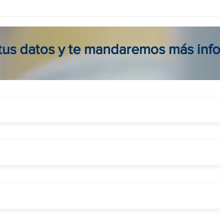
Agencia viajes online en
Tour
Colombia: reserva seguro, fácil
para 
y al mejor precio
viaje
 tus datos y te mandaremos más inf