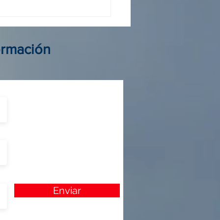
 operador Colombia: guía
elegir al mejor aliado de
ormación
Enviar