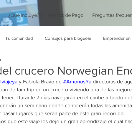
¿Qué Incluye?
Medios de Pago
Preguntas frecue
Tu comunidad
Consejos para bloguear
Emprender en 
a
del crucero Norwegian En
lviajeya
 y Fabiola Bravo de 
#AmonosYa
 directoras de ag
tran de fam trip en un crucero viviendo una de las mejore
 tener. Durante 7 días navegarán en el caribe a bordo del
 tendrán un seminario donde conocerán todas las amenida
r pasar lugares que serán parte de este gran recorrido.
s que este viaje les deje un gran aprendizaje el cual ha