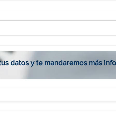
Agencia viajes online en
Tour
Colombia: reserva seguro, fácil
para 
y al mejor precio
viaje
 tus datos y te mandaremos más inf