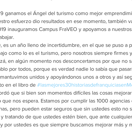
019 ganamos el Ángel del turismo como mejor emprendimi
tro esfuerzo dio resultados en ese momento, también va
019 inauguramos Campus FraVEO y apoyamos a nuestros
abajar. 
, es un año lleno de incertidumbre, en el que se puso a p
jo como lo es el turismo, pero nosotros siempre firmes y
quizá, en algún momento nos desconcertamos por que no 
blo por todos, porque es verdad nadie lo sabía que pasarí
mantuvimos unidos y apoyándonos unos a otros y así seg
o en el libro de 
#lasmejores30historiasdefranquiciasenM
ecordó que si bien son momentos difíciles las cosas mejora
o que nos espera. Estamos por cumplir las 1000 agencias d
s, pero pueden estar seguros que sin ustedes esto no se
 tratando de que ustedes estén bien, que ante cualquie
y por ustedes es que siempre buscamos mejorar más y m