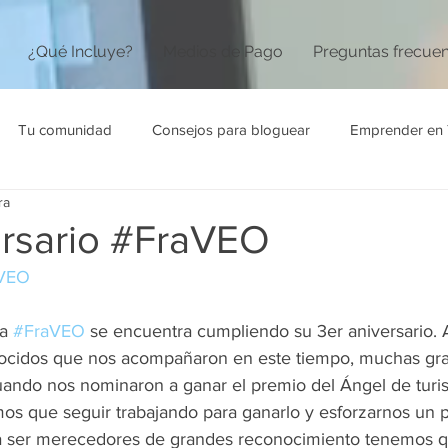
¿Qué Incluye?
Medios de Pago
Preguntas frecue
Tu comunidad
Consejos para bloguear
Emprender en 
ra
ersario #FraVEO
VEO
a 
#FraVEO
 se encuentra cumpliendo su 3er aniversario. 
nocidos que nos acompañaron en este tiempo, muchas grac
ando nos nominaron a ganar el premio del Ángel de turis
mos que seguir trabajando para ganarlo y esforzarnos un 
 ser merecedores de grandes reconocimiento tenemos qu