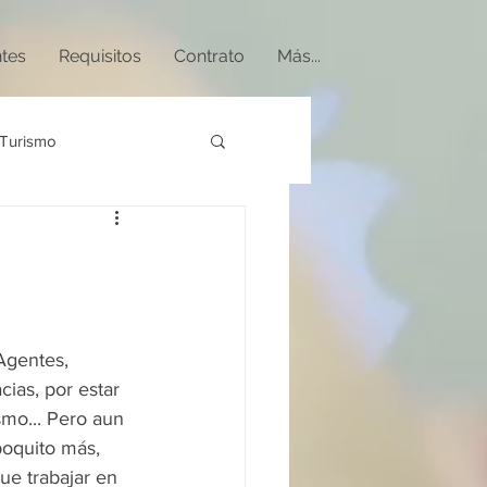
ntes
Requisitos
Contrato
Más...
Turismo
Agentes, 
ias, por estar 
mo... Pero aun 
poquito más, 
e trabajar en 