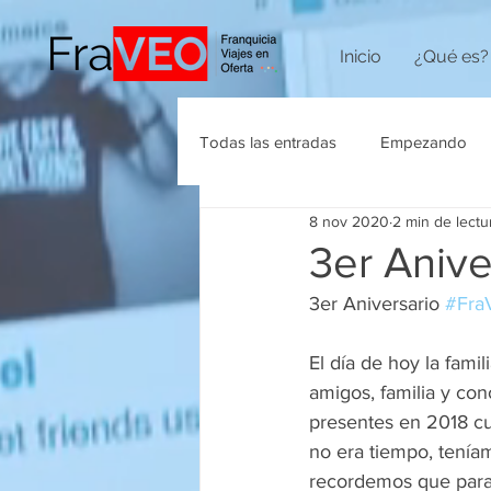
Inicio
¿Qué es?
Todas las entradas
Empezando
8 nov 2020
2 min de lectu
Agencias de Viajes
3er Aniv
3er Aniversario 
#Fra
El día de hoy la famili
amigos, familia y co
presentes en 2018 cu
no era tiempo, tenía
recordemos que para