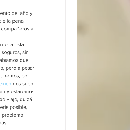
ento del año y 
le la pena 
 compañeros a 
rueba esta 
 seguros, sin 
sabíamos que 
a, pero a pesar 
uiremos, por 
éxico
 nos supo 
ran y estaremos 
e viaje, quizá 
ría posible, 
r problema 
ás. 