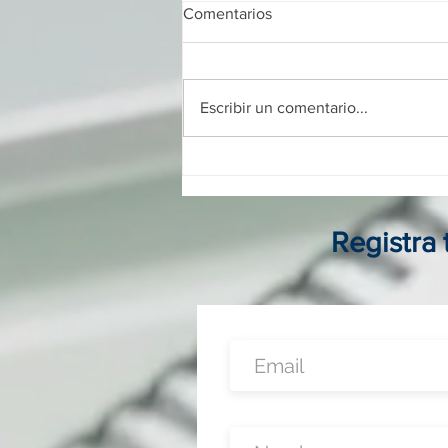
Comentarios
Escribir un comentario...
Franquicias digitales en
Colombia: guía completa para
invertir, operar y crecer sin
local físico
Registra