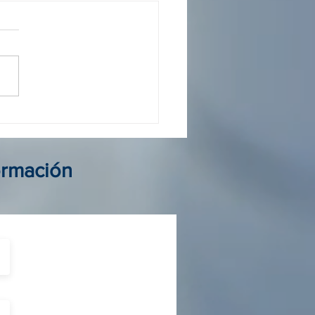
 operador Colombia: guía
elegir al mejor aliado de
ormación