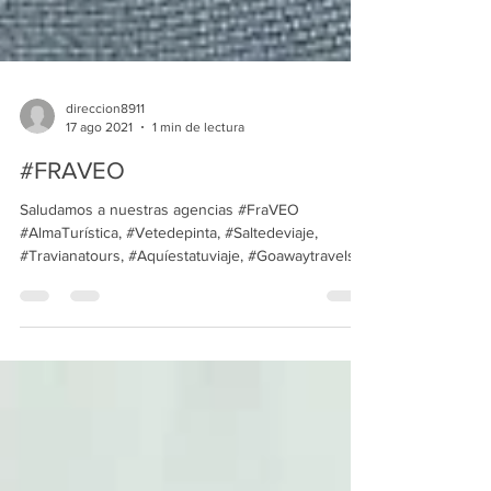
direccion8911
17 ago 2021
1 min de lectura
#FRAVEO
Saludamos a nuestras agencias #FraVEO
#AlmaTurística, #Vetedepinta, #Saltedeviaje,
#Travianatours, #Aquíestatuviaje, #Goawaytravels,...