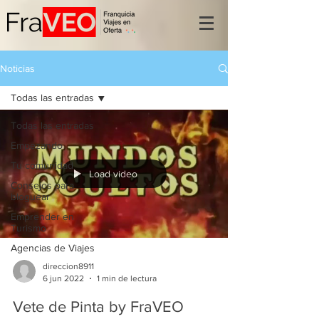
Noticias
Todas las entradas
Todas las entradas
Empezando
Tu comunidad
Load video
Consejos para
bloguear
Emprender en
Turismo
Agencias de Viajes
direccion8911
6 jun 2022
1 min de lectura
Vete de Pinta by FraVEO