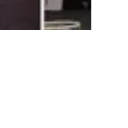
direccion8911
19 sept 2019
1 min de lectura