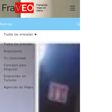
Noticias
Todas las entradas
Todas las entradas
Empezando
Tu comunidad
Consejos para
bloguear
Emprender en
Turismo
Agencias de Viajes