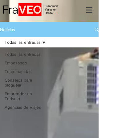
Noticias
Todas las entradas
Todas las entradas
Empezando
Tu comunidad
Consejos para
bloguear
Emprender en
Turismo
Agencias de Viajes