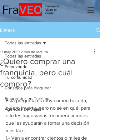
Entrada
Todas las entradas
17 may 2019
2 min de lectura
Todas las entradas
¿Quiero comprar una
Empezando
franquicia, pero cuál
Tu comunidad
compro?
Consejos para bloguear
Emprender en Turismo
Esta pregunta es muy común hacerla, 
quiero invertir, pero no sé en qué, para 
Agencias de Viajes
ello les hago varias recomendaciones 
que les ayudarán a tomar una decisión 
más fácil.
1.- Van a encontrar cientos o miles de 