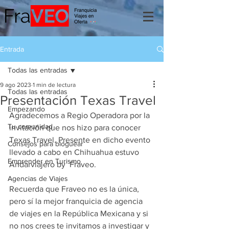
Entrada
Todas las entradas
9 ago 2023
1 min de lectura
Todas las entradas
Presentación Texas Travel
Empezando
Agradecemos a Regio Operadora por la 
Tu comunidad
invitación que nos hizo para conocer 
Texas Travel. Presente en dicho evento 
Consejos para bloguear
llevado a cabo en Chihuahua estuvo 
Emprender en Turismo
Andarviajero by  Fraveo.
Agencias de Viajes
Recuerda que Fraveo no es la única, 
pero sí la mejor franquicia de agencia 
de viajes en la República Mexicana y si 
no nos crees te invitamos a investigar y 