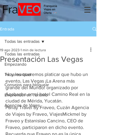
Entrada
Todas las entradas
19 ago 2023
1 min de lectura
Todas las entradas
Presentación Las Vegas
Empezando
Hoy les queremos platicar que hubo un 
Tu comunidad
evento, Las Vegas ¡La Arena más 
Consejos para bloguear
grande del Mundo! organizado por 
Azabache en el hotel Camino Real en la 
Emprender en Turismo
ciudad de Mérida, Yucatán.
Agencias de Viajes
Parlay Travel by Fraveo, Cuzán Agencia 
de Viajes by Fraveo, ViajesMickmel by 
Fraveo y Estanislao Cancino, CEO de 
Fraveo, participaron en dicho evento.
Recuerda que Fraveo no es la única, 