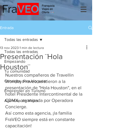
Entrada
Todas las entradas
13 nov 2023
1 min de lectura
Todas las entradas
Presentación ¨Hola
Empezando
Houston¨
Tu comunidad
Nuestros compañeros de Travellin 
Consejos para bloguear
Worldby Fraveo asistieron a la 
presentación de "Hola Houston", en el 
Emprender en Turismo
hotel Presidente Intercontinental de la 
CDMX, organizada por Operadora 
Agencias de Viajes
Concierge.
Así como esta agencia, ¡la familia 
FraVEO siempre está en constante 
capacitación!