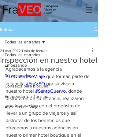
Entrada
Todas las entradas
24 mar 2022
1 min de lectura
Todas las entradas
Inspección en nuestro hotel
Empezando
Agradecemos a la agencia 
Tu comunidad
#TeQuierodeViaje
 que forman parte de 
la familia 
#FraVEO
 por su vista a 
Consejos para bloguear
nuestro hotel 
#SantoCuervo
, donde 
Emprender en Turismo
disfrutaron de su estancia, realizaron 
una inspección con el propósito de 
Agencias de Viajes
llevar a un grupo de viajeros y así 
disfrutar de los beneficios que 
ofrecemos a nuestras agencias en 
nuestro primer hotel boutique en el 