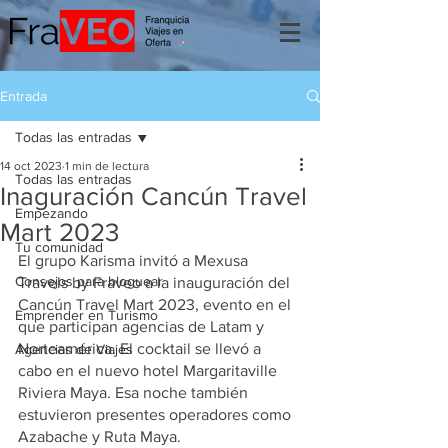
Entrada
Todas las entradas
14 oct 2023
1 min de lectura
Todas las entradas
Inaguración Cancún Travel
Empezando
Mart 2023
Tu comunidad
El grupo Karisma invitó a Mexusa 
Consejos para bloguear
Travels by Fraveo a la inauguración del 
Cancún Travel Mart 2023, evento en el 
Emprender en Turismo
que participan agencias de Latam y 
Norteamérica. El cocktail se llevó a 
Agencias de Viajes
cabo en el nuevo hotel Margaritaville 
Riviera Maya. Esa noche también 
estuvieron presentes operadores como 
Azabache y Ruta Maya.