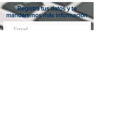
Registra tus datos y te
mandaremos más información
Enviar
Nunca fue tan fácil montar un negocio
Más información:
www.fraveo.com