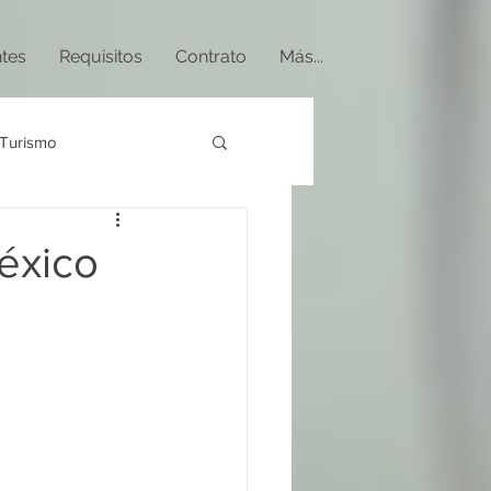
ntes
Requisitos
Contrato
Más...
Turismo
éxico