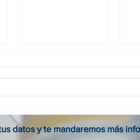
Agencia viajes online en
Tour
Colombia: reserva seguro, fácil
para 
y al mejor precio
viaje
 tus datos y te mandaremos más inf