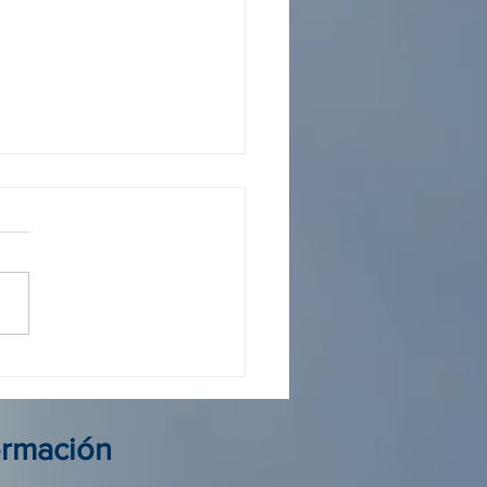
 operador Colombia: guía
elegir al mejor aliado de
ormación