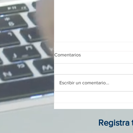
Comentarios
Escribir un comentario...
Franquicias digitales en
Colombia: guía completa para
invertir, operar y crecer sin
local físico
Registra