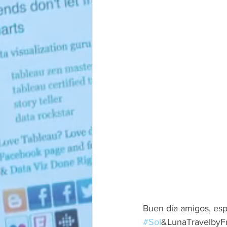
Buen día amigos, esp
#Sol
&LunaTravelbyFr