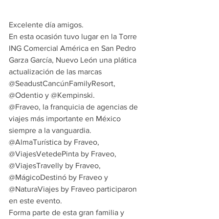
Excelente día amigos.
En esta ocasión tuvo lugar en la Torre 
ING Comercial América en San Pedro 
Garza García, Nuevo León una plática 
actualización de las marcas 
@SeadustCancúnFamilyResort, 
@Odentio y @Kempinski.
@Fraveo, la franquicia de agencias de 
viajes más importante en México 
siempre a la vanguardia.
@AlmaTurística by Fraveo, 
@ViajesVetedePinta by Fraveo, 
@ViajesTravelly by Fraveo, 
@MágicoDestinó by Fraveo y 
@NaturaViajes by Fraveo participaron 
en este evento.
Forma parte de esta gran familia y 