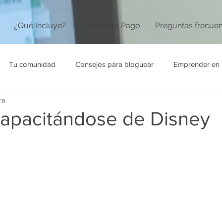
¿Qué Incluye?
Medios de Pago
Preguntas frecue
Tu comunidad
Consejos para bloguear
Emprender en 
ra
apacitándose de Disney