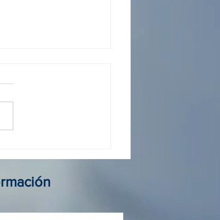
 operador Colombia: guía
elegir al mejor aliado de
ormación