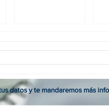
Agencia viajes online en
Tour
Colombia: reserva seguro, fácil
para 
y al mejor precio
viaje
 tus datos y te mandaremos más inf