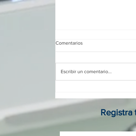
Comentarios
Escribir un comentario...
Franquicias digitales en
Colombia: guía completa para
invertir, operar y crecer sin
local físico
Registra