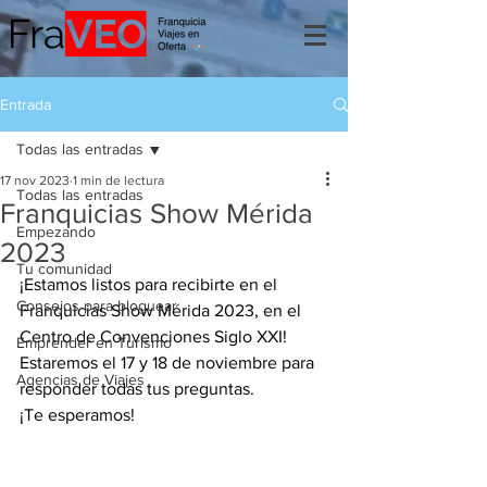
Entrada
Todas las entradas
17 nov 2023
1 min de lectura
Todas las entradas
Franquicias Show Mérida
Empezando
2023
Tu comunidad
¡Estamos listos para recibirte en el 
Consejos para bloguear
Franquicias Show Mérida 2023, en el 
Centro de Convenciones Siglo XXI!
Emprender en Turismo
Estaremos el 17 y 18 de noviembre para 
Agencias de Viajes
responder todas tus preguntas.
¡Te esperamos!