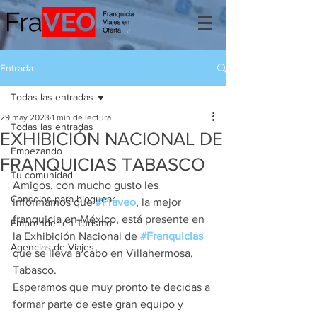
Entrada
Todas las entradas
29 may 2023
1 min de lectura
Todas las entradas
EXHIBICIÓN NACIONAL DE
Empezando
FRANQUICIAS TABASCO
Tu comunidad
Amigos, con mucho gusto les 
Consejos para bloguear
informamos que 
#Fraveo
, la mejor 
franquicia en México, está presente en 
Emprender en Turismo
la Exhibición Nacional de 
#Franquicias
Agencias de Viajes
que se lleva a cabo en Villahermosa, 
Tabasco.
Esperamos que muy pronto te decidas a 
formar parte de este gran equipo y 